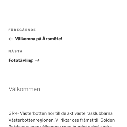
Inläggsnavigering
Föregående
FÖREGÅENDE
inlägg
Välkomna på Årsmöte!
Nästa
NÄSTA
inlägg
Fototävling
Välkommen
GRK- Västerbotten hör till de aktivaste rasklubbarna i
Västerbottenregionen. Vi riktar oss främst till Golden
Retrievers men välkomnar regelbundet också andra