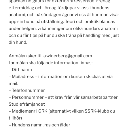
späckad helgkurs för exteriörintresserade. Fredag
eftermiddag och lördag fördjupar vi oss i hundens
anatomi, och på söndagen ägnar vi oss åt hur man visar
upp sin hund på utställning. Teori och praktik blandas
under helgen, vi känner igenom olika hundars anatomi
och du får tips på hur du ska träna
på handling med just
din hund.
Anmälan sker till a.widerberg@gmail.com
I anmälan ska följande information finnas:
– Ditt namn
– Mailadress – information om kursen skickas ut via
mail.
– Telefonnummer
– Personnummer – ett krav från vår samarbetspartner
Studiefrämjandet
– Medlemsnr i GRK (alternativt vilken SSRK-klubb du
tillhör)
– Hundens namn, ras och ålder