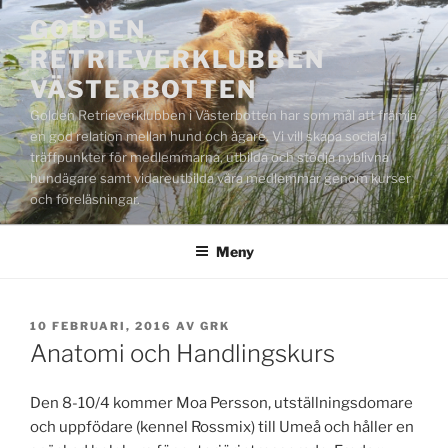
Hoppa
GOLDEN
till
RETRIEVERKLUBBEN
innehåll
VÄSTERBOTTEN
Golden Retrieverklubben i Västerbotten har som mål att främja
en god relation mellan hund och ägare. Vi vill skapa sociala
träffpunkter för medlemmarna, utbilda och stödja nyblivna
hundägare samt vidareutbilda våra medlemmar genom kurser
och föreläsningar.
Meny
PUBLICERAT
10 FEBRUARI, 2016
AV
GRK
Anatomi och Handlingskurs
Den 8-10/4 kommer Moa Persson, utställningsdomare
och uppfödare (kennel Rossmix) till Umeå och håller en