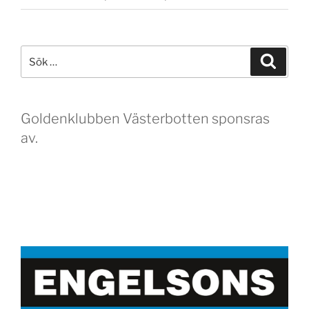
Sök
Sök
efter:
Goldenklubben Västerbotten sponsras
av.