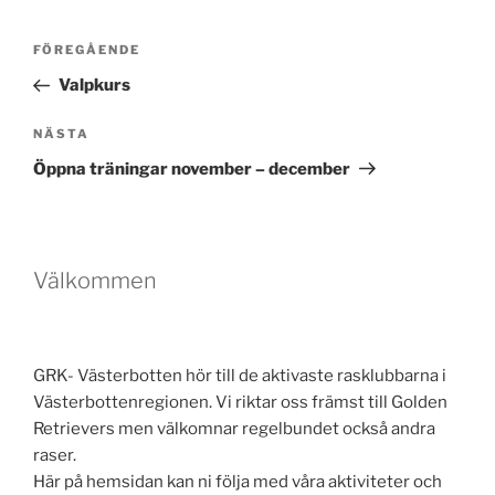
Inläggsnavigering
Föregående
FÖREGÅENDE
inlägg
Valpkurs
Nästa
NÄSTA
inlägg
Öppna träningar november – december
Välkommen
GRK- Västerbotten hör till de aktivaste rasklubbarna i
Västerbottenregionen. Vi riktar oss främst till Golden
Retrievers men välkomnar regelbundet också andra
raser.
Här på hemsidan kan ni följa med våra aktiviteter och