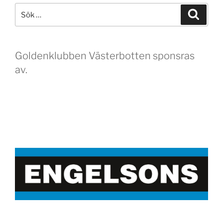
Sök
Sök
efter:
Goldenklubben Västerbotten sponsras
av.