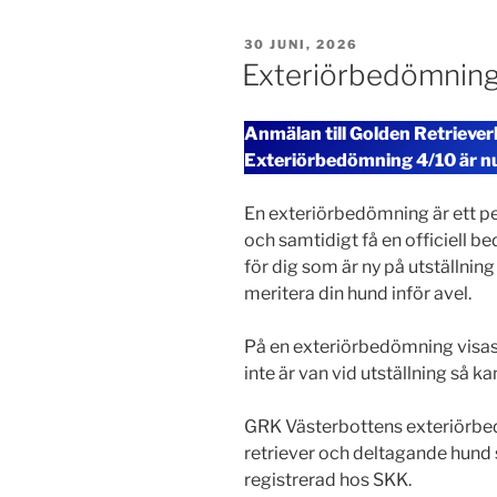
PUBLICERAT
30 JUNI, 2026
Exteriörbedömning
Anmälan till Golden Retrieve
Exteriörbedömning 4/10 är n
En exteriörbedömning är ett perf
och samtidigt få en officiell be
för dig som är ny på utställning 
meritera din hund inför avel.
På en exteriörbedömning visas
inte är van vid utställning så 
GRK Västerbottens exteriörbe
retriever och deltagande hund 
registrerad hos SKK.