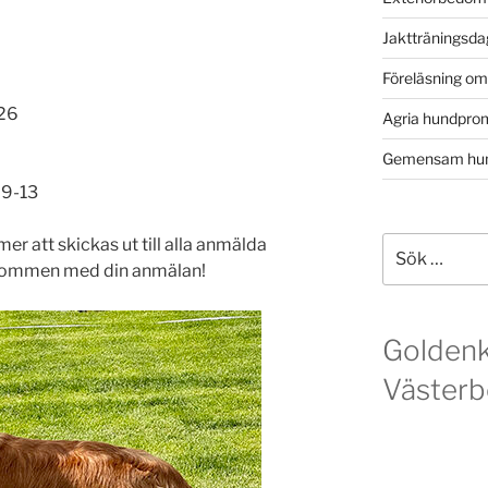
Jaktträningsd
Föreläsning o
026
Agria hundpro
Gemensam hun
09-13
 att skickas ut till alla anmälda
Sök
efter:
älkommen med din anmälan!
Golden
Västerb