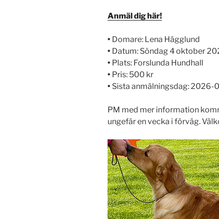
Anmäl dig här!
•
Domare: Lena Hägglund
•
Datum: Söndag 4 oktober 2
•
Plats: Forslunda Hundhall
•
Pris: 500 kr
•
Sista anmälningsdag: 2026-
PM med mer information kommer
ungefär en vecka i förväg. V