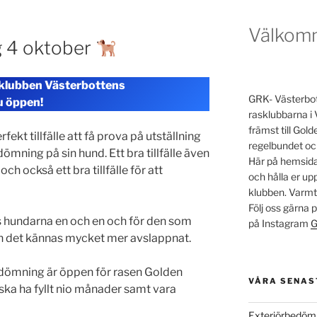
Välkom
 4 oktober
rklubben Västerbottens
GRK- Västerbott
u öppen!
rasklubbarna i 
främst till Go
ekt tillfälle att få prova på utställning
regelbundet oc
dömning på sin hund. Ett bra tillfälle även
Här på hemsidan
och också ett bra tillfälle för att
och hålla er u
klubben. Varm
Följ oss gärna
 hundarna en och en och för den som
på Instagram
G
kan det kännas mycket mer avslappnat.
dömning är öppen för rasen Golden
VÅRA SENAS
ska ha fyllt nio månader samt vara
Exteriörbedöm