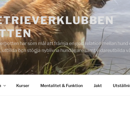
ETRIEVERKLUBBEN
TTEN
rbotten har som mål att främja en god relation mellan hund oc
 utbilda och stödja nyblivna hundägare samt vidareutbilda
m
Kurser
Mentalitet & Funktion
Jakt
Utställn
G