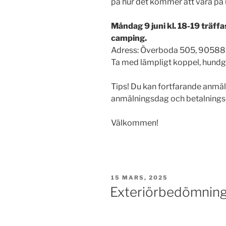
på hur det kommer att vara på u
Måndag 9 juni kl. 18-19 träffa
camping.
Adress: Överboda 505, 90588
Ta med lämpligt koppel, hundgo
Tips! Du kan fortfarande anmäla 
anmälningsdag och betalningsd
Välkommen!
PUBLICERAT
15 MARS, 2025
Exteriörbedömnin