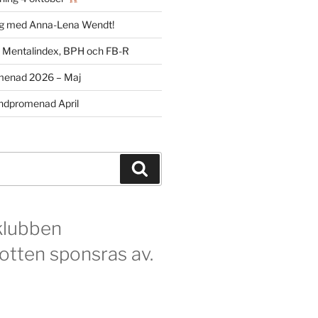
ag med Anna-Lena Wendt!
m Mentalindex, BPH och FB-R
menad 2026 – Maj
dpromenad April
Sök
klubben
otten sponsras av.