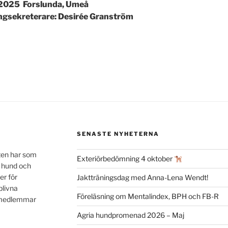
2025 Forslunda, Umeå
ngsekreterare: Desirée Granström
SENASTE NYHETERNA
ten har som
Exteriörbedömning 4 oktober
n hund och
er för
Jaktträningsdag med Anna-Lena Wendt!
blivna
Föreläsning om Mentalindex, BPH och FB-R
a medlemmar
Agria hundpromenad 2026 – Maj