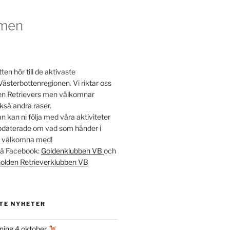
men
en hör till de aktivaste
Västerbottenregionen. Vi riktar oss
lden Retrievers men välkomnar
kså andra raser.
 kan ni följa med våra aktiviteter
ppdaterade om vad som händer i
t välkomna med!
 på Facebook:
Goldenklubben VB
och
olden Retrieverklubben VB
TE NYHETER
ning 4 oktober